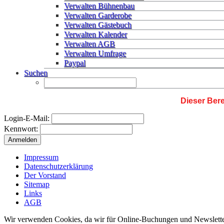
Verwalten Bühnenbau
Verwalten Garderobe
Verwalten Gästebuch
Verwalten Kalender
Verwalten AGB
Verwalten Umfrage
Paypal
Suchen
Dieser Bere
Login-E-Mail:
Kennwort:
Impressum
Datenschutzerklärung
Der Vorstand
Sitemap
Links
AGB
Wir verwenden Cookies, da wir für Online-Buchungen und Newslette