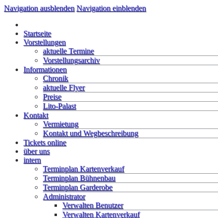
Navigation ausblenden
Navigation einblenden
Startseite
Vorstellungen
aktuelle Termine
Vorstellungsarchiv
Informationen
Chronik
aktuelle Flyer
Preise
Lito-Palast
Kontakt
Vermietung
Kontakt und Wegbeschreibung
Tickets online
über uns
intern
Terminplan Kartenverkauf
Terminplan Bühnenbau
Terminplan Garderobe
Administrator
Verwalten Benutzer
Verwalten Kartenverkauf